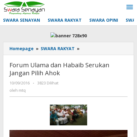
Lewati
ke
konten
SWARA SENAYAN
SWARA RAKYAT
SWARA OPINI
SWA
Forum
Homepage
»
SWARA RAKYAT
»
Ulama
dan
Forum Ulama dan Habaib Serukan
Habaib
Jangan Pilih Ahok
Serukan
Jangan
oleh
10/09/2016
-
3823 Dilihat
Pilih
mtq
oleh
mtq
Ahok