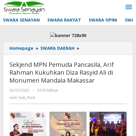
Lewati
ke
konten
SWARA SENAYAN
SWARA RAKYAT
SWARA OPINI
SWA
Sekjend
Homepage
»
SWARA DAERAH
»
MPN
Pemuda
Sekjend MPN Pemuda Pancasila, Arif
Pancasila,
Rahman Kukuhkan Diza Rasyid Ali di
Arif
Monumen Mandala Makassar
Rahman
Kukuhkan
oleh
02/07/2022
-
3370 Dilihat
Diza
Sek_Red
oleh
Sek_Red
Rasyid
Ali
di
Monumen
Mandala
Makassar