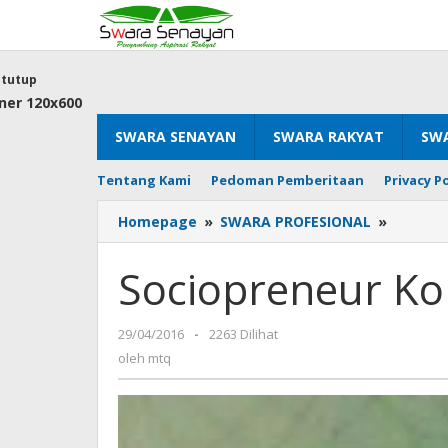
Lewati
ke
konten
tutup
SWARA SENAYAN
SWARA RAKYAT
SWA
Tentang Kami
Pedoman Pemberitaan
Privacy Po
Sociopr
Homepage
»
SWARA PROFESIONAL
»
Komuni
Alumni
Sociopreneur Ko
Undip
oleh
29/04/2016
-
2263 Dilihat
mtq
oleh
mtq