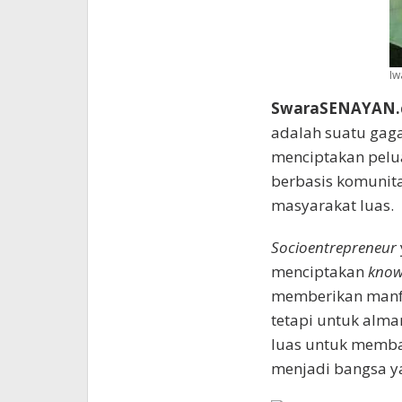
Iw
SwaraSENAYAN.
adalah suatu ga
menciptakan pel
berbasis komunita
masyarakat luas.
Socioentrepreneur
menciptakan
know
memberikan manfa
tetapi untuk alma
luas untuk memba
menjadi bangsa ya