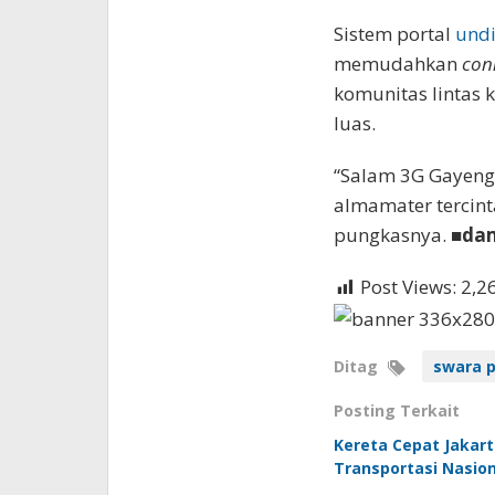
Sistem portal
und
memudahkan
con
komunitas lintas
luas.
“Salam 3G Gayeng
almamater tercint
pungkasnya. ■
da
Post Views:
2,2
Ditag
swara p
Posting Terkait
Kereta Cepat Jakar
Transportasi Nasion