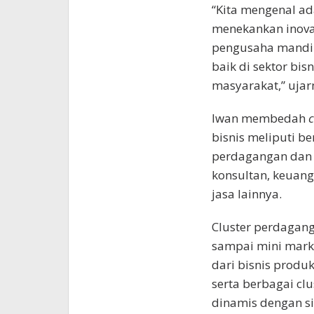
“Kita mengenal a
menekankan inovas
pengusaha mandir
baik di sektor bi
masyarakat,” ujar
Iwan membedah
c
bisnis meliputi b
perdagangan dan m
konsultan, keuang
jasa lainnya.
Cluster perdaganga
sampai mini marke
dari bisnis produ
serta berbagai clu
dinamis dengan sis