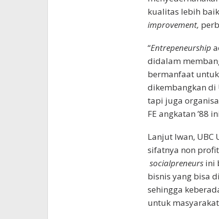
kualitas lebih bai
improvement,
perb
“
Entrepeneurship
a
didalam membangu
bermanfaat untu
dikembangkan di U
tapi juga organisa
FE angkatan ’88 ini
Lanjut Iwan, UBC 
sifatnya non profi
socialpreneurs
ini
bisnis yang bisa 
sehingga keberad
untuk masyarakat 