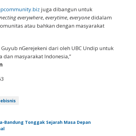
ipcommunity.biz
juga dibangun untuk
necting everywhere
,
everytime
,
everyone
didalam
 komunitas atau bahkan dengan masyarakat
 Guyub nGerejekeni dari oleh UBC Undip untuk
a dan masyarakat Indonesia,”
m
63
ebisnis
ta-Bandung Tonggak Sejarah Masa Depan
al