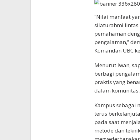
“Nilai manfaat ya
silaturahmi linta
pemahaman denga
pengalaman,” dem
Komandan UBC ke
Menurut Iwan, sa
berbagi pengala
praktis yang bena
dalam komunitas.
Kampus sebagai m
terus berkelanju
pada saat menjal
metode dan tekni
menyederhanakan,