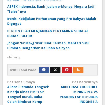
ASPEK Indonesia: Bank Jualan e-Money, Negara Jadi
“Sales” nya
Ironis, Kebijakan Perhutanan yang Pro Rakyat Malah
Digugat
BERHENTILAH MENJADIKAN PERTAMINA SEBAGAI
BUDAK POLITIK
Jangan ‘Grusa-grusu’ Buat Permen, Menteri Susi
Diminta Dengarkan Keluhan Nelayan
oleh
mtq
Ikuti Kami Pada
Navigasi
Pos sebelumnya
Pos berikutnya
Aliansi Pemuda Tangsel:
ARBITRASE CHURCHILL
pos
Kinerja Dinas PMPTSP
MINING PLC VS
Tangsel Buruk, Buka
PEMERINTAH REPUBLIK
Celah Birokrat Korup
INDONESIA