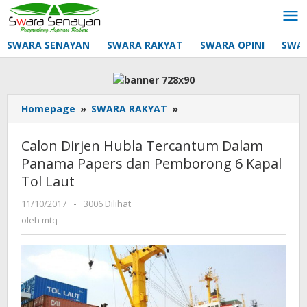
Lewati
ke
konten
SWARA SENAYAN
SWARA RAKYAT
SWARA OPINI
SWA
Calon
Homepage
»
SWARA RAKYAT
»
Dirjen
Hubla
Calon Dirjen Hubla Tercantum Dalam
Tercantum
Panama Papers dan Pemborong 6 Kapal
Dalam
Tol Laut
Panama
Papers
oleh
11/10/2017
-
3006 Dilihat
dan
mtq
oleh
mtq
Pemborong
6
Kapal
Tol
Laut