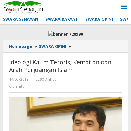
Lewati
ke
konten
SWARA SENAYAN
SWARA RAKYAT
SWARA OPINI
SWA
Ideologi
Homepage
»
SWARA OPINI
»
Kaum
Teroris,
Ideologi Kaum Teroris, Kematian dan
Kematian
Arah Perjuangan Islam
dan
Arah
oleh
14/05/2018
-
2290 Dilihat
Perjuangan
mtq
oleh
mtq
Islam