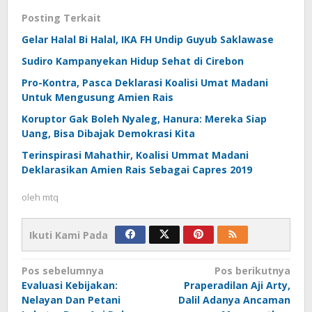
Posting Terkait
Gelar Halal Bi Halal, IKA FH Undip Guyub Saklawase
Sudiro Kampanyekan Hidup Sehat di Cirebon
Pro-Kontra, Pasca Deklarasi Koalisi Umat Madani
Untuk Mengusung Amien Rais
Koruptor Gak Boleh Nyaleg, Hanura: Mereka Siap
Uang, Bisa Dibajak Demokrasi Kita
Terinspirasi Mahathir, Koalisi Ummat Madani
Deklarasikan Amien Rais Sebagai Capres 2019
oleh
mtq
Ikuti Kami Pada
Navigasi
Pos sebelumnya
Pos berikutnya
Evaluasi Kebijakan:
Praperadilan Aji Arty,
pos
Nelayan Dan Petani
Dalil Adanya Ancaman