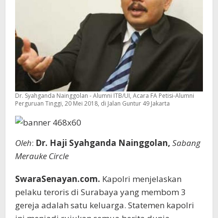
Dr. Syahganda Nainggolan - Alumni ITB/UI, Acara FA Petisi-Alumni
Perguruan Tinggi, 20 Mei 2018, di Jalan Guntur 49 Jakarta
Oleh
:
Dr. Haji Syahganda Nainggolan,
Sabang
Merauke Circle
SwaraSenayan.com.
Kapolri menjelaskan
pelaku teroris di Surabaya yang membom 3
gereja adalah satu keluarga. Statemen kapolri