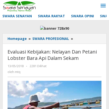
Lewati
ke
konten
SWARA SENAYAN
SWARA RAKYAT
SWARA OPINI
SWA
Evaluasi
Homepage
»
SWARA PROFESIONAL
»
Kebijakan:
Nelayan
Evaluasi Kebijakan: Nelayan Dan Petani
Dan
Lobster Bara Api Dalam Sekam
Petani
Lobster
oleh
13/05/2018
-
2281 Dilihat
Bara
mtq
oleh
mtq
Api
Dalam
Sekam