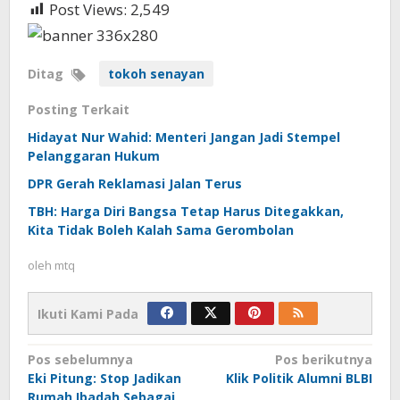
Post Views:
2,549
Ditag
tokoh senayan
Posting Terkait
Hidayat Nur Wahid: Menteri Jangan Jadi Stempel
Pelanggaran Hukum
DPR Gerah Reklamasi Jalan Terus
TBH: Harga Diri Bangsa Tetap Harus Ditegakkan,
Kita Tidak Boleh Kalah Sama Gerombolan
oleh
mtq
Ikuti Kami Pada
Navigasi
Pos sebelumnya
Pos berikutnya
Eki Pitung: Stop Jadikan
Klik Politik Alumni BLBI
pos
Rumah Ibadah Sebagai