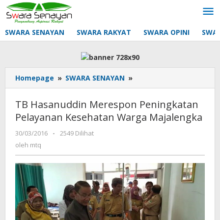
Lewati
ke
konten
SWARA SENAYAN
SWARA RAKYAT
SWARA OPINI
SWA
TB
Homepage
»
SWARA SENAYAN
»
Hasanuddin
Merespon
TB Hasanuddin Merespon Peningkatan
Peningkatan
Pelayanan Kesehatan Warga Majalengka
Pelayanan
Kesehatan
oleh
30/03/2016
-
2549 Dilihat
Warga
mtq
oleh
mtq
Majalengka