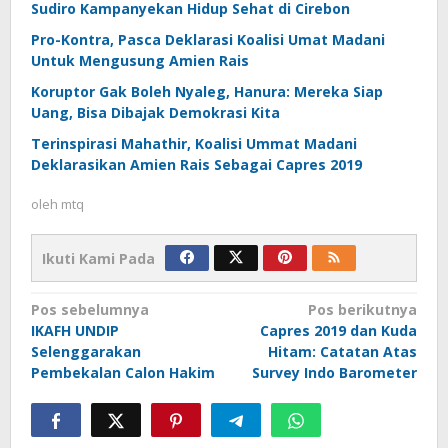
Sudiro Kampanyekan Hidup Sehat di Cirebon
Pro-Kontra, Pasca Deklarasi Koalisi Umat Madani
Untuk Mengusung Amien Rais
Koruptor Gak Boleh Nyaleg, Hanura: Mereka Siap
Uang, Bisa Dibajak Demokrasi Kita
Terinspirasi Mahathir, Koalisi Ummat Madani
Deklarasikan Amien Rais Sebagai Capres 2019
oleh
mtq
Ikuti Kami Pada
Navigasi
Pos sebelumnya
Pos berikutnya
IKAFH UNDIP
Capres 2019 dan Kuda
pos
Selenggarakan
Hitam: Catatan Atas
Pembekalan Calon Hakim
Survey Indo Barometer