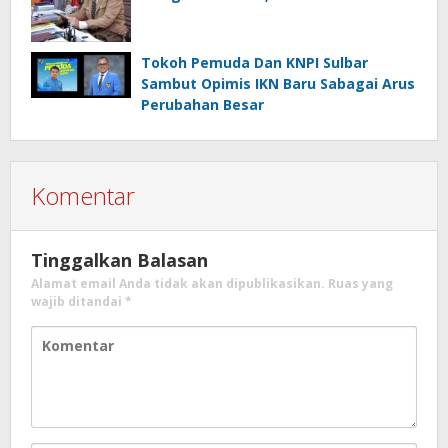
Berdaya Saing Tinggi’
Tokoh Pemuda Dan KNPI Sulbar
Sambut Opimis IKN Baru Sabagai Arus
Perubahan Besar
Komentar
Tinggalkan Balasan
Alamat email Anda tidak akan dipublikasikan.
Ruas yang
wajib ditandai
*