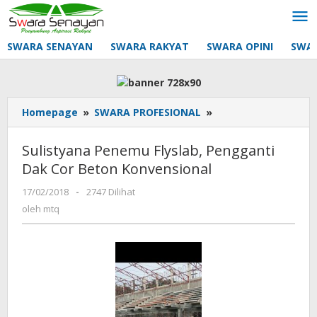
Lewati
ke
konten
SWARA SENAYAN
SWARA RAKYAT
SWARA OPINI
SWA
Sulistyana
Homepage
»
SWARA PROFESIONAL
»
Penemu
Flyslab,
Sulistyana Penemu Flyslab, Pengganti
Pengganti
Dak Cor Beton Konvensional
Dak
Cor
oleh
17/02/2018
-
2747 Dilihat
Beton
mtq
oleh
mtq
Konvensional