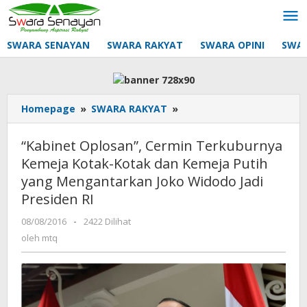
Lewati
ke
konten
SWARA SENAYAN
SWARA RAKYAT
SWARA OPINI
SWA
"Kabinet
Homepage
»
SWARA RAKYAT
»
Oplosan",
Cermin
“Kabinet Oplosan”, Cermin Terkuburnya
Terkuburnya
Kemeja Kotak-Kotak dan Kemeja Putih
Kemeja
yang Mengantarkan Joko Widodo Jadi
Kotak-
Kotak
Presiden RI
dan
oleh
08/08/2016
-
2422 Dilihat
Kemeja
mtq
Putih
oleh
mtq
yang
Mengantarkan
Joko
Widodo