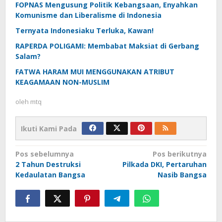
FOPNAS Mengusung Politik Kebangsaan, Enyahkan
Komunisme dan Liberalisme di Indonesia
Ternyata Indonesiaku Terluka, Kawan!
RAPERDA POLIGAMI: Membabat Maksiat di Gerbang
Salam?
FATWA HARAM MUI MENGGUNAKAN ATRIBUT
KEAGAMAAN NON-MUSLIM
oleh
mtq
Ikuti Kami Pada
Navigasi
Pos sebelumnya
Pos berikutnya
2 Tahun Destruksi
Pilkada DKI, Pertaruhan
pos
Kedaulatan Bangsa
Nasib Bangsa