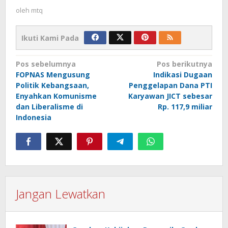
oleh
mtq
Ikuti Kami Pada
Navigasi
Pos sebelumnya
Pos berikutnya
FOPNAS Mengusung
Indikasi Dugaan
pos
Politik Kebangsaan,
Penggelapan Dana PTI
Enyahkan Komunisme
Karyawan JICT sebesar
dan Liberalisme di
Rp. 117,9 miliar
Indonesia
Jangan Lewatkan