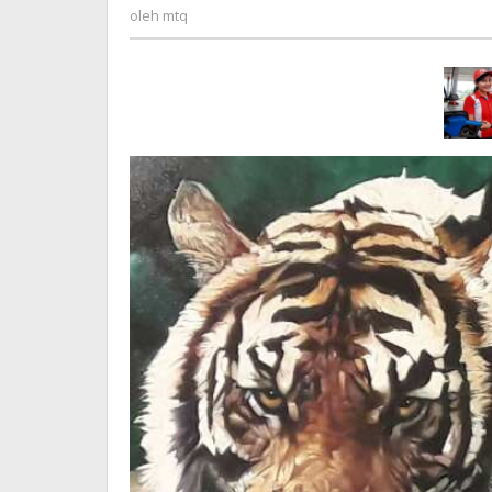
mtq
oleh
mtq