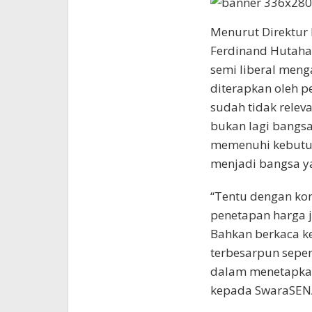
Menurut Direktur 
Ferdinand Hutaha
semi liberal men
diterapkan oleh p
sudah tidak relev
bukan lagi bangs
memenuhi kebutuha
menjadi bangsa y
“Tentu dengan kond
penetapan harga 
Bahkan berkaca k
terbesarpun seper
dalam menetapkan
kepada SwaraSENA