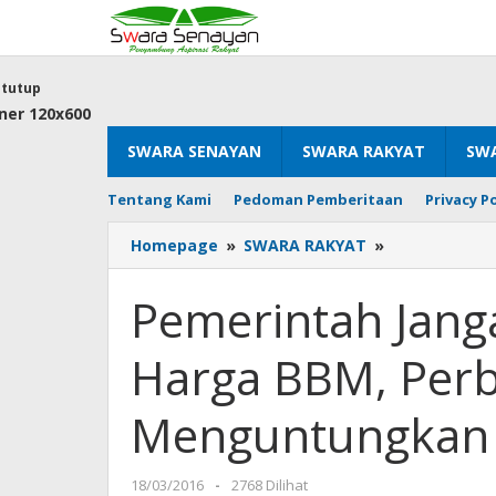
Lewati
ke
konten
tutup
SWARA SENAYAN
SWARA RAKYAT
SWA
Tentang Kami
Pedoman Pemberitaan
Privacy Po
Pemerintah
Homepage
»
SWARA RAKYAT
»
Jangan
Latah
Pemerintah Jan
Menurunkan
Harga
Harga BBM, Perb
BBM,
Perbaiki
Regulasi
Menguntungkan 
Yang
Menguntung
Rakyat
oleh
18/03/2016
-
2768 Dilihat