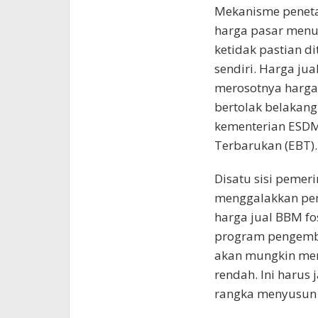
Mekanisme penet
harga pasar menu
ketidak pastian d
sendiri. Harga ju
merosotnya harga 
bertolak belakan
kementerian ESDM
Terbarukan (EBT).
Disatu sisi pemer
menggalakkan pen
harga jual BBM fo
program pengemb
akan mungkin meni
rendah. Ini harus
rangka menyusun 