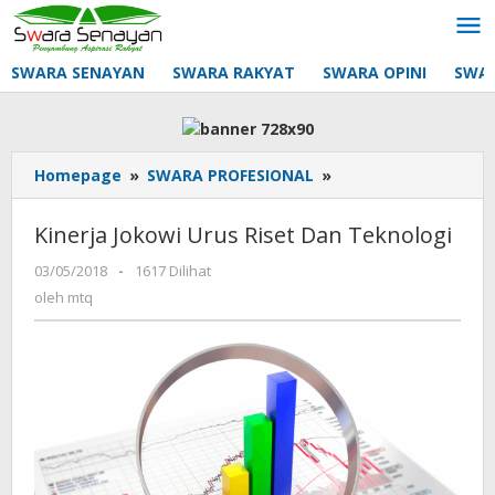
Lewati
ke
konten
SWARA SENAYAN
SWARA RAKYAT
SWARA OPINI
SWA
Kinerja
Homepage
»
SWARA PROFESIONAL
»
Jokowi
Urus
Kinerja Jokowi Urus Riset Dan Teknologi
Riset
Dan
oleh
03/05/2018
-
1617 Dilihat
mtq
Teknologi
oleh
mtq