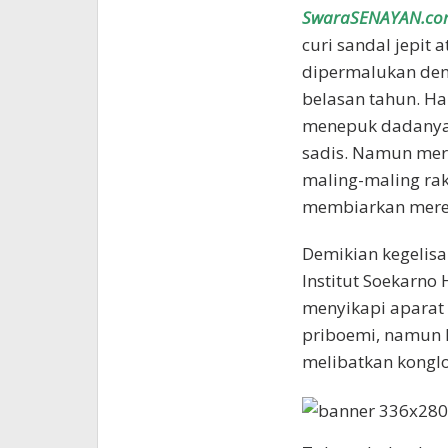
SwaraSENAYAN.co
curi sandal jepit 
dipermalukan de
belasan tahun. H
menepuk dadanya
sadis. Namun mer
maling-maling ra
membiarkan merek
Demikian kegelisa
Institut Soekarno
menyikapi aparat
priboemi, namun 
melibatkan kongl