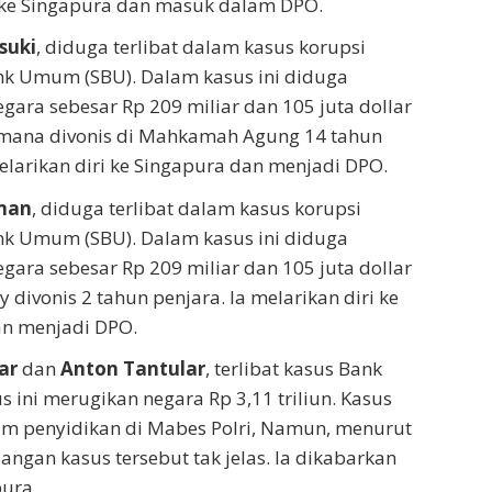
 ke Singapura dan masuk dalam DPO.
suki
, diduga terlibat dalam kasus korupsi
nk Umum (SBU). Dalam kasus ini diduga
gara sebesar Rp 209 miliar dan 105 juta dollar
smana divonis di Mahkamah Agung 14 tahun
melarikan diri ke Singapura dan menjadi DPO.
man
, diduga terlibat dalam kasus korupsi
nk Umum (SBU). Dalam kasus ini diduga
gara sebesar Rp 209 miliar dan 105 juta dollar
 divonis 2 tahun penjara. Ia melarikan diri ke
an menjadi DPO.
lar
dan
Anton Tantular
, terlibat kasus Bank
s ini merugikan negara Rp 3,11 triliun. Kasus
am penyidikan di Mabes Polri, Namun, menurut
ngan kasus tersebut tak jelas. Ia dikabarkan
pura.