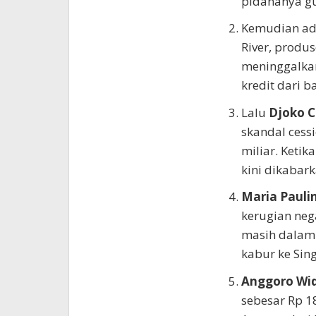
pidananya g
Kemudian a
River, produ
meninggalka
kredit dari b
Lalu
Djoko 
skandal cess
miliar. Ketik
kini dikabar
Maria Pauli
kerugian neg
masih dalam 
kabur ke Sin
Anggoro Wid
sebesar Rp 1