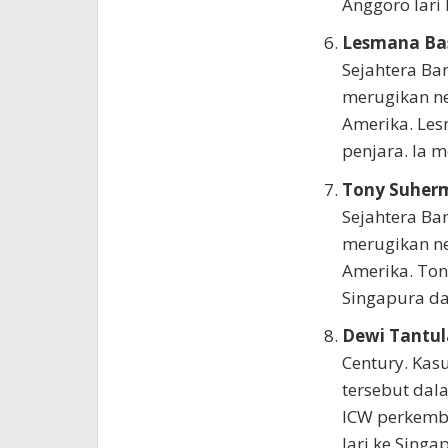
Anggoro lari
Lesmana Ba
Sejahtera Ba
merugikan ne
Amerika. Le
penjara. Ia 
Tony Suher
Sejahtera Ba
merugikan ne
Amerika. Tony
Singapura d
Dewi Tantu
Century. Kasu
tersebut dal
ICW perkemba
lari ke Singa