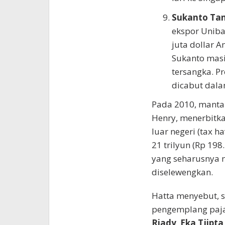
Sukanto Ta
ekspor Uniba
juta dollar A
Sukanto masi
tersangka. P
dicabut dalam
Pada 2010, manta
Henry, menerbitka
luar negeri (tax h
21 trilyun (Rp 198
yang seharusnya 
diselewengkan.
Hatta menyebut, 
pengemplang pajak
Riady
,
Eka Tjipta