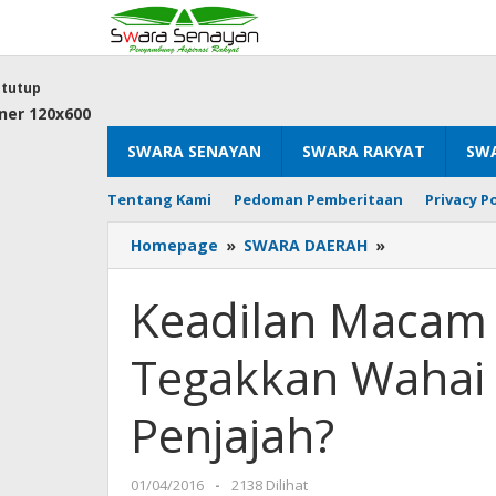
Lewati
ke
konten
tutup
SWARA SENAYAN
SWARA RAKYAT
SWA
Tentang Kami
Pedoman Pemberitaan
Privacy Po
Keadilan
Homepage
»
SWARA DAERAH
»
Macam
Apa
Keadilan Macam
Yang
Kamu
Tegakkan Wahai 
Mau
Tegakkan
Wahai
Penjajah?
KPK?
Keadilan
Ala
oleh
01/04/2016
-
2138 Dilihat