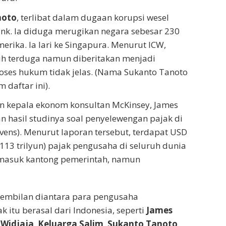
noto
, terlibat dalam dugaan korupsi wesel
nk. Ia diduga merugikan negara sebesar 230
merika. Ia lari ke Singapura. Menurut ICW,
h terduga namun diberitakan menjadi
roses hukum tidak jelas. (Nama Sukanto Tanoto
 daftar ini).
n kepala ekonom konsultan McKinsey, James
n hasil studinya soal penyelewengan pajak di
avens). Menurut laporan tersebut, terdapat USD
.113 trilyun) pajak pengusaha di seluruh dunia
masuk kantong pemerintah, namun
sembilan diantara para pengusaha
 itu berasal dari Indonesia, seperti
James
 Widjaja
,
Keluarga Salim
,
Sukanto Tanoto
,