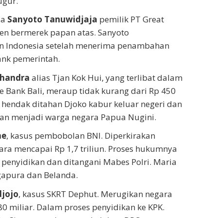
ugur.
da
Sanyoto Tanuwidjaja
pemilik PT Great
sen bermerek papan atas. Sanyoto
n Indonesia setelah menerima penambahan
ank pemerintah.
Chandra
alias Tjan Kok Hui, yang terlibat dalam
ie Bank Bali, meraup tidak kurang dari Rp 450
a hendak ditahan Djoko kabur keluar negeri dan
kan menjadi warga negara Papua Nugini.
ne
, kasus pembobolan BNI. Diperkirakan
ara mencapai Rp 1,7 triliun. Proses hukumnya
penyidikan dan ditangani Mabes Polri. Maria
gapura dan Belanda.
jojo
, kasus SKRT Dephut. Merugikan negara
80 miliar. Dalam proses penyidikan ke KPK.