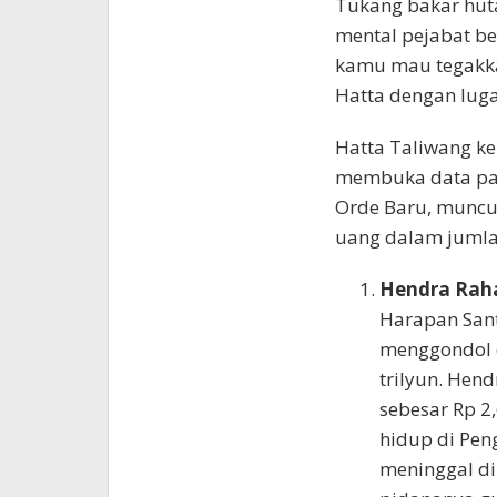
Tukang bakar hut
mental pejabat be
kamu mau tegakka
Hatta dengan lug
Hatta Taliwang k
membuka data par
Orde Baru, muncu
uang dalam jumlah
Hendra Rah
Harapan Sant
menggondol d
trilyun. Hen
sebesar Rp 2,
hidup di Pen
meninggal di