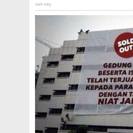
Penjajah?
mtq
oleh
mtq