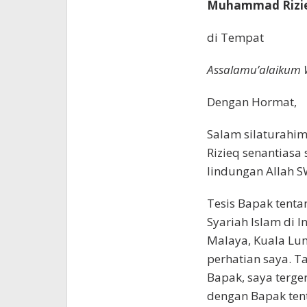
Muhammad Rizieq
di Tempat
Assalamu’alaikum 
Dengan Hormat,
Salam silaturah
Rizieq senantiasa 
lindungan Allah S
Tesis Bapak tent
Syariah Islam di I
Malaya, Kuala Lu
perhatian saya. Ta
Bapak, saya terg
dengan Bapak ten