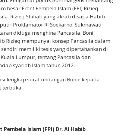
om.
Pengamat politik Boni Hargens menantang
m besar Front Pembela Islam (FPI) Rizieq
sila. Rizieq Shihab yang akrab disapa Habib
n putri Proklamator RI Soekarno, Sukmawati
taran diduga menghina Pancasila. Boni
b Rizieq mempunyai konsep Pancasila dalam
q sendiri memiliki tesis yang dipertahankan di
, Kuala Lumpur, tentang Pancasila dan
dap syariah Islam tahun 2012.
h isi lengkap surat undangan Bonie kepada
t terbuka.
 Pembela Islam (FPI) Dr. Al Habib