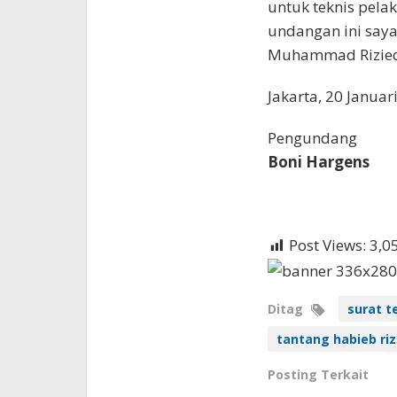
untuk teknis pel
undangan ini saya
Muhammad Rizieq 
Jakarta, 20 Januar
Pengundang
Boni Hargens
Post Views:
3,0
Ditag
surat t
tantang habieb riz
Posting Terkait