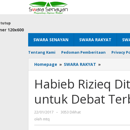
Lewati
ke
konten
tutup
SWARA SENAYAN
SWARA RAKYAT
SWA
Tentang Kami
Pedoman Pemberitaan
Privacy Po
Habieb
Homepage
»
SWARA RAKYAT
»
Rizieq
Ditantang
Habieb Rizieq Di
Boni
Hargens
untuk Debat Ter
untuk
Debat
Terbuka
oleh
22/01/2017
-
3053 Dilihat
mtq
oleh
mtq