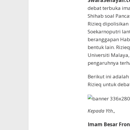
SwaraSenayan.c
debat terbuka ima
Shihab soal Panca
Rizieq dipolisika
Soekarnoputri lan
beranggapan Habi
bentuk lain. Rizie
Universiti Malaya
pengaruhnya terha
Berikut ini adala
Rizieq untuk deba
Kepada Yth.,
Imam Besar Front