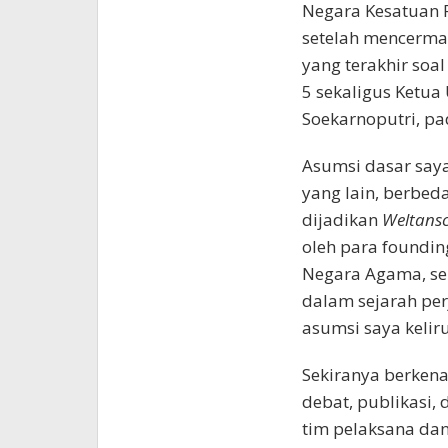
Negara Kesatuan R
setelah mencermat
yang terakhir soa
5 sekaligus Ketu
Soekarnoputri, pa
Asumsi dasar say
yang lain, berbed
dijadikan
Weltans
oleh para foundin
Negara Agama, se
dalam sejarah pe
asumsi saya keliru
Sekiranya berkena
debat, publikasi,
tim pelaksana dan