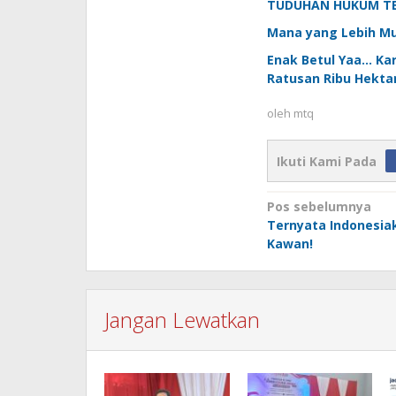
TUDUHAN HUKUM TE
Mana yang Lebih Mu
Enak Betul Yaa… Kar
Ratusan Ribu Hekta
oleh
mtq
Ikuti Kami Pada
Navigasi
Pos sebelumnya
Ternyata Indonesiak
pos
Kawan!
Jangan Lewatkan