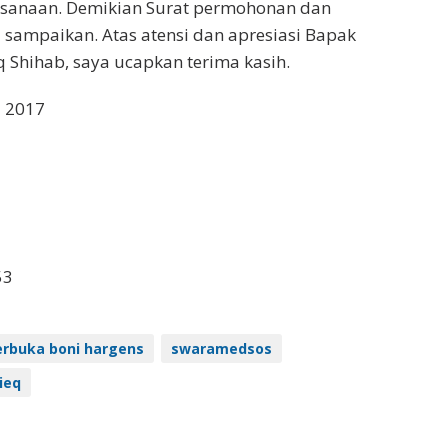
aksanaan. Demikian Surat permohonan dan
 sampaikan. Atas atensi dan apresiasi Bapak
Shihab, saya ucapkan terima kasih.
i 2017
53
erbuka boni hargens
swaramedsos
ieq