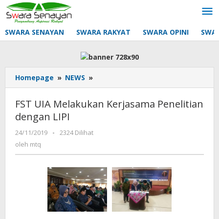
Lewati
ke
konten
SWARA SENAYAN
SWARA RAKYAT
SWARA OPINI
SWA
FST
Homepage
»
NEWS
»
UIA
Melakukan
FST UIA Melakukan Kerjasama Penelitian
Kerjasama
dengan LIPI
Penelitian
dengan
oleh
24/11/2019
-
2324 Dilihat
LIPI
mtq
oleh
mtq