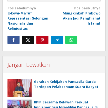
Navigasi
Pos sebelumnya
Pos berikutnya
Jokowi-Ma’ruf
Mungkinkah Prabowo
pos
Representasi Golongan
Akan Jadi Penghianat
Nasionalis dan
Istana?
Religiusitas
Jangan Lewatkan
Gerakan Kebijakan Pancasila Garda
Terdepan Pelaksanaan Suara Rakyat
BPIP Bersama Relawan Perkuat
Implementasi Nilai-Nilai Pancasila di