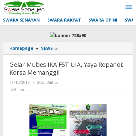
Lewati
ke
konten
SWARA SENAYAN
SWARA RAKYAT
SWARA OPINI
SWA
Gelar
Homepage
»
NEWS
»
Mubes
IKA
Gelar Mubes IKA FST UIA, Yaya Ropandi:
FST
Korsa Memanggil
UIA,
Yaya
oleh
13/10/2019
-
2635 Dilihat
Ropandi:
mtq
oleh
mtq
Korsa
Memanggil