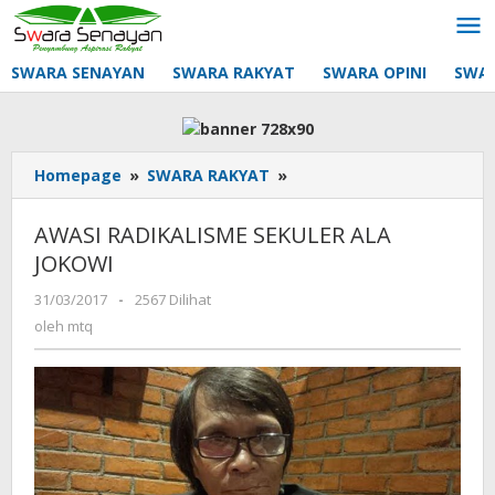
Lewati
ke
konten
SWARA SENAYAN
SWARA RAKYAT
SWARA OPINI
SWA
AWASI
Homepage
»
SWARA RAKYAT
»
RADIKALISME
SEKULER
AWASI RADIKALISME SEKULER ALA
ALA
JOKOWI
JOKOWI
oleh
31/03/2017
-
2567 Dilihat
mtq
oleh
mtq