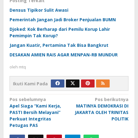
Posting Terkait
Densus Tipikor Sulit Awasi
Pemerintah Jangan Jadi Broker Penjualan BUMN
Djoked: Kok Berharap dari Pemilu Korup Lahir
Pemimpin Tak Korup?
Jangan Kuatir, Pertamina Tak Bisa Bangkrut
DESAKAN AMIEN RAIS AGAR MENPAN-RB MUNDUR
oleh
mtq
Ikuti Kami Pada
Navigasi
Pos sebelumnya
Pos berikutnya
Apel Siaga “Kami Kerja,
MATINYA DEMOKRASI DI
pos
PASTI Bersih Melayani”
JAKARTA OLEH TRINITAS
Perkuat Integritas
POLITIK
Petugas PAS