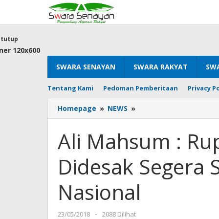
Lewati
ke
konten
tutup
SWARA SENAYAN
SWARA RAKYAT
SWA
Tentang Kami
Pedoman Pemberitaan
Privacy Po
Ali
Homepage
»
NEWS
»
Mahsum
:
Ali Mahsum : Ru
Rupiah
Melemah,
Didesak Segera 
Jokowi
Didesak
Segera
Nasional
Stabilkan
Ekonomi
Nasional
oleh
23/05/2018
-
2088 Dilihat