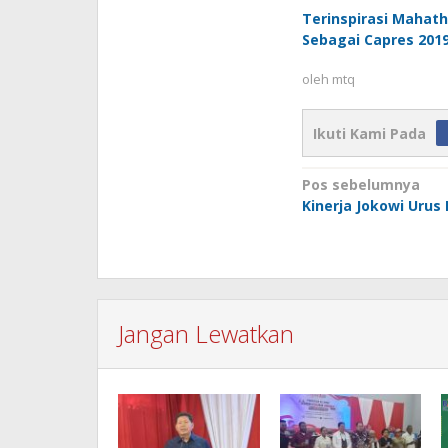
Terinspirasi Mahath
Sebagai Capres 201
oleh
mtq
Ikuti Kami Pada
Navigasi
Pos sebelumnya
Kinerja Jokowi Urus
pos
Jangan Lewatkan