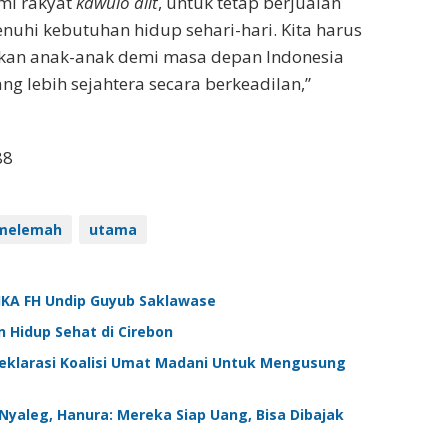
mi rakyat
kawulo alit
, untuk tetap berjualan
uhi kebutuhan hidup sehari-hari. Kita harus
kan anak-anak demi masa depan Indonesia
ang lebih sejahtera secara berkeadilan,”
88
 melemah
utama
, IKA FH Undip Guyub Saklawase
 Hidup Sehat di Cirebon
Deklarasi Koalisi Umat Madani Untuk Mengusung
Nyaleg, Hanura: Mereka Siap Uang, Bisa Dibajak