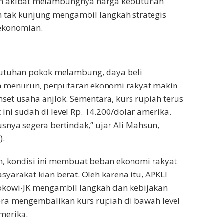
h akibat melambungnya harga kebutuhan
 tak kunjung mengambil langkah strategis
ekonomian.
utuhan pokok melambung, daya beli
 menurun, perputaran ekonomi rakyat makin
t usaha anjlok. Sementara, kurs rupiah terus
ni sudah di level Rp. 14.200/dolar amerika.
snya segera bertindak,” ujar Ali Mahsun,
).
 kondisi ini membuat beban ekonomi rakyat
yarakat kian berat. Oleh karena itu, APKLI
okowi-JK mengambil langkah dan kebijakan
ra mengembalikan kurs rupiah di bawah level
merika.