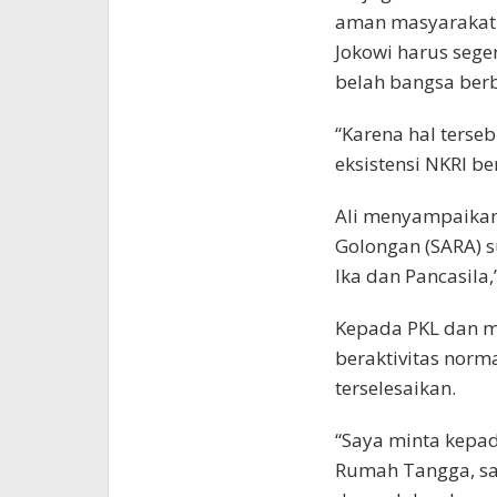
aman masyarakat p
Jokowi harus sege
belah bangsa berb
“Karena hal ters
eksistensi NKRI b
Ali menyampaikan
Golongan (SARA) s
Ika dan Pancasila,
Kepada PKL dan m
beraktivitas norm
terselesaikan.
“Saya minta kepada
Rumah Tangga, sa