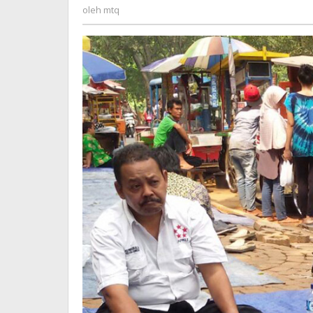
mtq
oleh
mtq