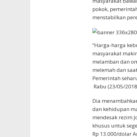
masyarakat bawa
pokok, pemerintah
menstabilkan per
“Harga-harga keb
masyarakat makin
melamban dan omse
melemah dan saat i
Pemerintah seharu
Rabu (23/05/2018
Dia menambahkan,
dan kehidupan mas
mendesak rezim J
khusus untuk sege
Rp 13.000/dolar A