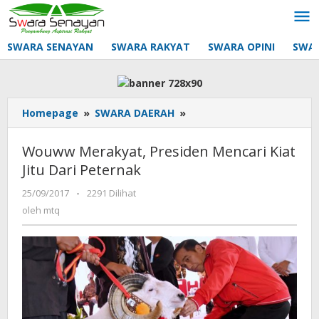
Lewati
ke
konten
SWARA SENAYAN
SWARA RAKYAT
SWARA OPINI
SWA
Wouww
Homepage
»
SWARA DAERAH
»
Merakyat,
Presiden
Wouww Merakyat, Presiden Mencari Kiat
Mencari
Jitu Dari Peternak
Kiat
Jitu
oleh
25/09/2017
-
2291 Dilihat
Dari
mtq
oleh
mtq
Peternak