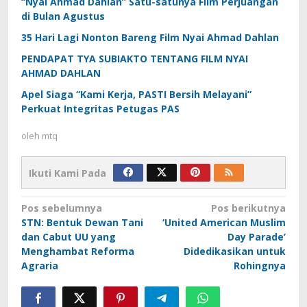
“Nyai Ahmad Dahlan” Satu-satunya Film Perjuangan
di Bulan Agustus
35 Hari Lagi Nonton Bareng Film Nyai Ahmad Dahlan
PENDAPAT TYA SUBIAKTO TENTANG FILM NYAI
AHMAD DAHLAN
Apel Siaga “Kami Kerja, PASTI Bersih Melayani”
Perkuat Integritas Petugas PAS
oleh
mtq
Ikuti Kami Pada
Navigasi
Pos sebelumnya
Pos berikutnya
STN: Bentuk Dewan Tani
‘United American Muslim
pos
dan Cabut UU yang
Day Parade’
Menghambat Reforma
Didedikasikan untuk
Agraria
Rohingnya