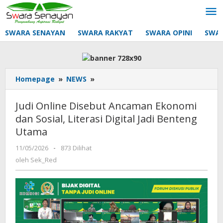
Lewati
ke
konten
SWARA SENAYAN
SWARA RAKYAT
SWARA OPINI
SWA
Judi
Homepage
»
NEWS
»
Online
Disebut
Judi Online Disebut Ancaman Ekonomi
Ancaman
dan Sosial, Literasi Digital Jadi Benteng
Ekonomi
Utama
dan
Sosial,
oleh
11/05/2026
-
873 Dilihat
Literasi
Sek_Red
oleh
Sek_Red
Digital
Jadi
Benteng
Utama