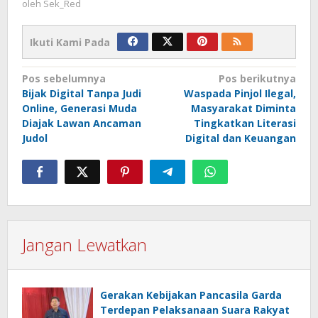
oleh
Sek_Red
Ikuti Kami Pada
Navigasi
Pos sebelumnya
Pos berikutnya
Bijak Digital Tanpa Judi
Waspada Pinjol Ilegal,
pos
Online, Generasi Muda
Masyarakat Diminta
Diajak Lawan Ancaman
Tingkatkan Literasi
Judol
Digital dan Keuangan
Jangan Lewatkan
Gerakan Kebijakan Pancasila Garda
Terdepan Pelaksanaan Suara Rakyat