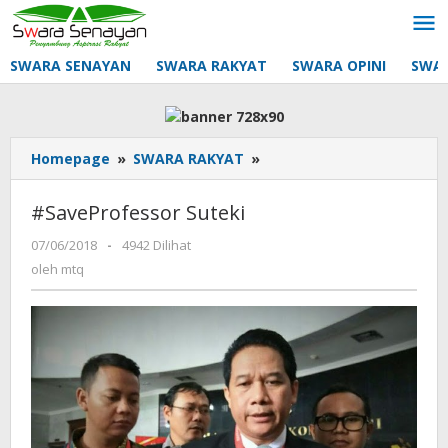
Lewati
ke
konten
SWARA SENAYAN
SWARA RAKYAT
SWARA OPINI
SWA
#SaveProfessor
Homepage
»
SWARA RAKYAT
»
Suteki
#SaveProfessor Suteki
oleh
07/06/2018
-
4942 Dilihat
mtq
oleh
mtq