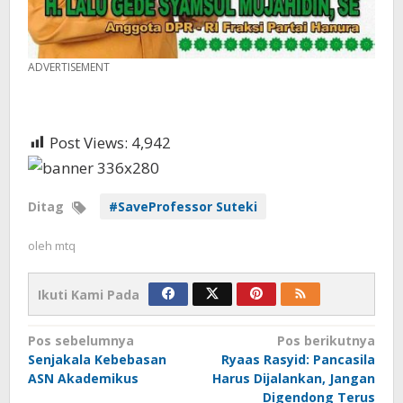
ADVERTISEMENT
Post Views:
4,942
Ditag
#SaveProfessor Suteki
oleh
mtq
Ikuti Kami Pada
Navigasi
Pos sebelumnya
Pos berikutnya
Senjakala Kebebasan
Ryaas Rasyid: Pancasila
pos
ASN Akademikus
Harus Dijalankan, Jangan
Digendong Terus