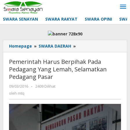
Lewati
ke
konten
SWARA SENAYAN
SWARA RAKYAT
SWARA OPINI
SWA
Pemerintah
Homepage
»
SWARA DAERAH
»
Harus
Berpihak
Pemerintah Harus Berpihak Pada
Pada
Pedagang Yang Lemah, Selamatkan
Pedagang
Pedagang Pasar
Yang
Lemah,
oleh
09/03/2016
-
2409 Dilihat
Selamatkan
mtq
oleh
mtq
Pedagang
Pasar