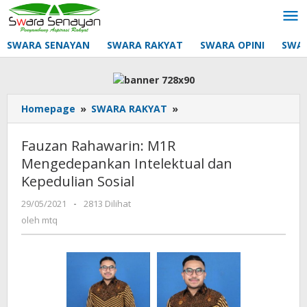
Lewati
ke
konten
SWARA SENAYAN
SWARA RAKYAT
SWARA OPINI
SWA
Fauzan
Homepage
»
SWARA RAKYAT
»
Rahawarin:
M1R
Fauzan Rahawarin: M1R
Mengedepankan
Mengedepankan Intelektual dan
Intelektual
Kepedulian Sosial
dan
Kepedulian
oleh
29/05/2021
-
2813 Dilihat
Sosial
mtq
oleh
mtq