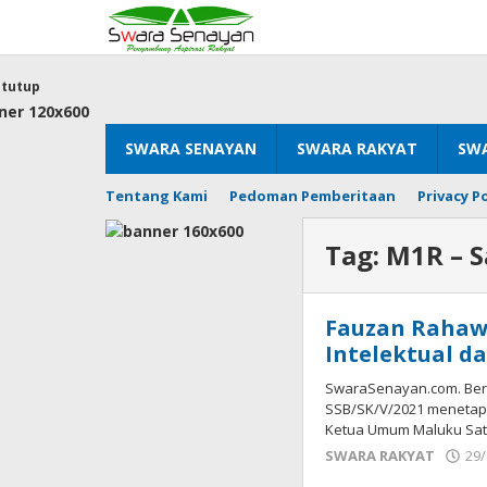
Lewati
ke
konten
tutup
SWARA SENAYAN
SWARA RAKYAT
SWA
Tentang Kami
Pedoman Pemberitaan
Privacy Po
Tag:
M1R – S
Fauzan Rahaw
Intelektual d
SwaraSenayan.com. Ber
SSB/SK/V/2021 menetap
Ketua Umum Maluku Sat
SWARA RAKYAT
29