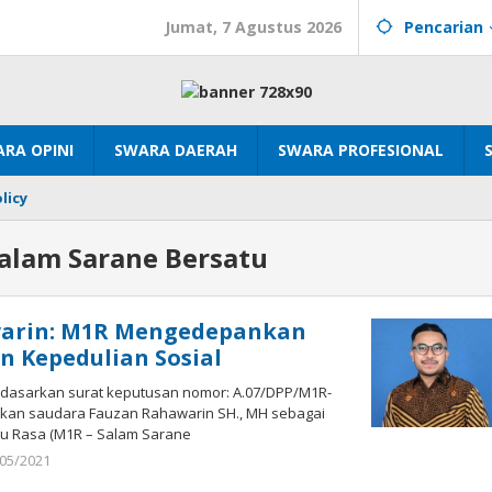
Jumat, 7 Agustus 2026
Pencarian
RA OPINI
SWARA DAERAH
SWARA PROFESIONAL
licy
alam Sarane Bersatu
arin: M1R Mengedepankan
an Kepedulian Sosial
dasarkan surat keputusan nomor: A.07/DPP/M1R-
kan saudara Fauzan Rahawarin SH., MH sebagai
u Rasa (M1R – Salam Sarane
oleh
/05/2021
mtq