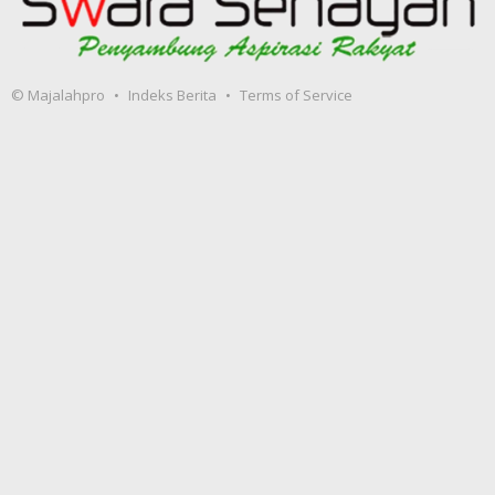
© Majalahpro
Indeks Berita
Terms of Service