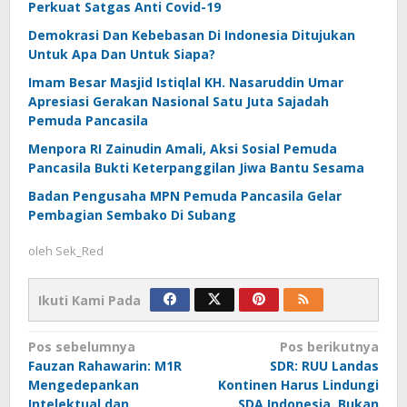
Perkuat Satgas Anti Covid-19
Demokrasi Dan Kebebasan Di Indonesia Ditujukan
Untuk Apa Dan Untuk Siapa?
Imam Besar Masjid Istiqlal KH. Nasaruddin Umar
Apresiasi Gerakan Nasional Satu Juta Sajadah
Pemuda Pancasila
Menpora RI Zainudin Amali, Aksi Sosial Pemuda
Pancasila Bukti Keterpanggilan Jiwa Bantu Sesama
Badan Pengusaha MPN Pemuda Pancasila Gelar
Pembagian Sembako Di Subang
oleh
Sek_Red
Ikuti Kami Pada
Navigasi
Pos sebelumnya
Pos berikutnya
Fauzan Rahawarin: M1R
SDR: RUU Landas
pos
Mengedepankan
Kontinen Harus Lindungi
Intelektual dan
SDA Indonesia, Bukan