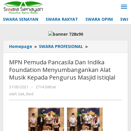
Lewati
ke
konten
SWARA SENAYAN
SWARA RAKYAT
SWARA OPINI
SWA
MPN
Homepage
»
SWARA PROFESIONAL
»
Pemuda
Pancasila
MPN Pemuda Pancasila Dan Indika
Dan
Foundation Menyumbangankan Alat
Indika
Musik Kepada Pengurus Masjid Istiqlal
Foundation
Menyumbangankan
oleh
31/05/2021
-
2714 Dilihat
Alat
Sek_Red
oleh
Sek_Red
Musik
Kepada
Pengurus
Masjid
Istiqlal