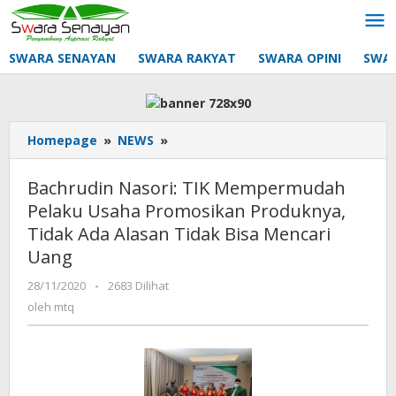
Lewati
ke
konten
SWARA SENAYAN
SWARA RAKYAT
SWARA OPINI
SWA
Bachrudin
Homepage
»
NEWS
»
Nasori:
TIK
Bachrudin Nasori: TIK Mempermudah
Mempermudah
Pelaku Usaha Promosikan Produknya,
Pelaku
Tidak Ada Alasan Tidak Bisa Mencari
Usaha
Promosikan
Uang
Produknya,
oleh
28/11/2020
-
2683 Dilihat
Tidak
mtq
Ada
oleh
mtq
Alasan
Tidak
Bisa
Mencari