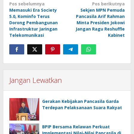
Navigasi
Pos sebelumnya
Pos berikutnya
Memasuki Era Society
Sekjen MPN Pemuda
pos
5.0, Kominfo Terus
Pancasila Arif Rahman
Dorong Pembangunan
Minta Presiden Jokowi
Infrastruktur Jaringan
Jangan Ragu Reshuffle
Telekomunikasi
Kabinet
Jangan Lewatkan
Gerakan Kebijakan Pancasila Garda
Terdepan Pelaksanaan Suara Rakyat
BPIP Bersama Relawan Perkuat
Implementasi Nilai-Nilai Pancasila di