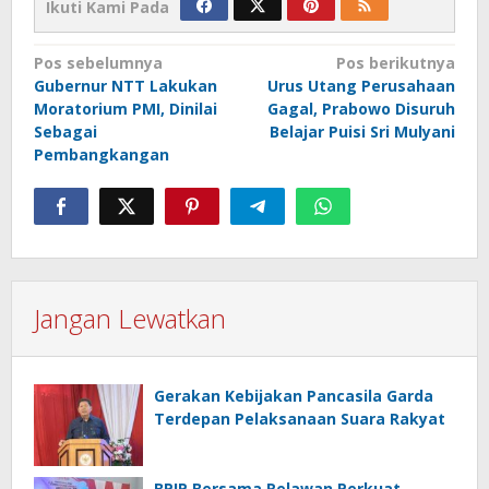
Ikuti Kami Pada
Navigasi
Pos sebelumnya
Pos berikutnya
Gubernur NTT Lakukan
Urus Utang Perusahaan
pos
Moratorium PMI, Dinilai
Gagal, Prabowo Disuruh
Sebagai
Belajar Puisi Sri Mulyani
Pembangkangan
Jangan Lewatkan
Gerakan Kebijakan Pancasila Garda
Terdepan Pelaksanaan Suara Rakyat
BPIP Bersama Relawan Perkuat