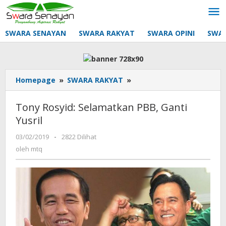
Lewati
ke
konten
SWARA SENAYAN
SWARA RAKYAT
SWARA OPINI
SWA
Tony
Homepage
»
SWARA RAKYAT
»
Rosyid:
Selamatkan
Tony Rosyid: Selamatkan PBB, Ganti
PBB,
Yusril
Ganti
Yusril
oleh
03/02/2019
-
2822 Dilihat
mtq
oleh
mtq