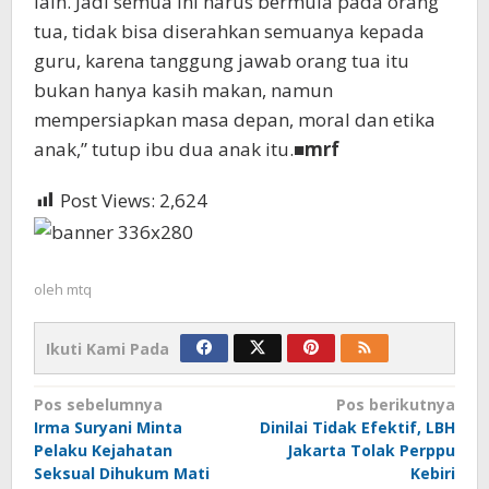
lain. Jadi semua ini harus bermula pada orang
tua, tidak bisa diserahkan semuanya kepada
guru, karena tanggung jawab orang tua itu
bukan hanya kasih makan, namun
mempersiapkan masa depan, moral dan etika
anak,” tutup ibu dua anak itu.■
mrf
Post Views:
2,624
oleh
mtq
Ikuti Kami Pada
Navigasi
Pos sebelumnya
Pos berikutnya
Irma Suryani Minta
Dinilai Tidak Efektif, LBH
pos
Pelaku Kejahatan
Jakarta Tolak Perppu
Seksual Dihukum Mati
Kebiri