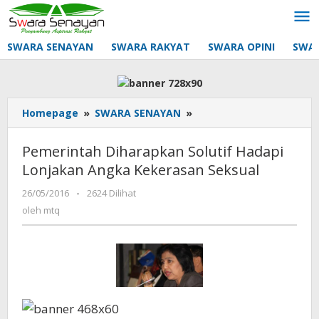
Lewati
ke
konten
SWARA SENAYAN
SWARA RAKYAT
SWARA OPINI
SWA
Pemerintah
Homepage
»
SWARA SENAYAN
»
Diharapkan
Solutif
Pemerintah Diharapkan Solutif Hadapi
Hadapi
Lonjakan Angka Kekerasan Seksual
Lonjakan
Angka
oleh
26/05/2016
-
2624 Dilihat
Kekerasan
mtq
oleh
mtq
Seksual