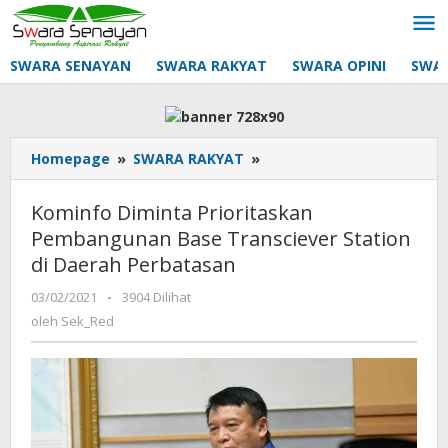
Lewati
ke
konten
SWARA SENAYAN
SWARA RAKYAT
SWARA OPINI
SWA
Kominfo
Homepage
»
SWARA RAKYAT
»
Diminta
Prioritaskan
Kominfo Diminta Prioritaskan
Pembangunan
Pembangunan Base Transciever Station
Base
di Daerah Perbatasan
Transciever
Station
oleh
03/02/2021
-
3904 Dilihat
di
Sek_Red
oleh
Sek_Red
Daerah
Perbatasan