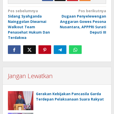
Navigasi
Pos sebelumnya
Pos berikutnya
Sidang Syahganda
Dugaan Penyelewengan
pos
Nainggolan Diwarnai
Anggaran Gowes Pesona
Walkout Team
Nusantara, APPPRI Surati
Penasehat Hukum Dan
Deputi III
Terdakwa
Jangan Lewatkan
Gerakan Kebijakan Pancasila Garda
Terdepan Pelaksanaan Suara Rakyat