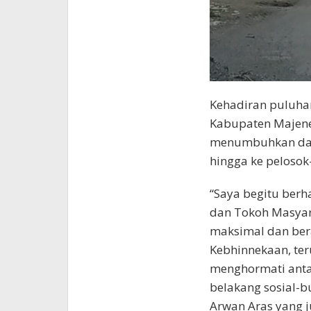
Kehadiran puluha
Kabupaten Majene
menumbuhkan dan
hingga ke pelosok
“Saya begitu berh
dan Tokoh Masyar
maksimal dan ber
Kebhinnekaan, ter
menghormati anta
belakang sosial-b
Arwan Aras yang j