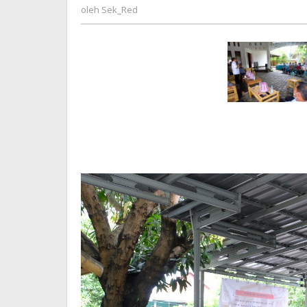
Kebhinnekaa
Sek_Red
oleh
Sek_Red