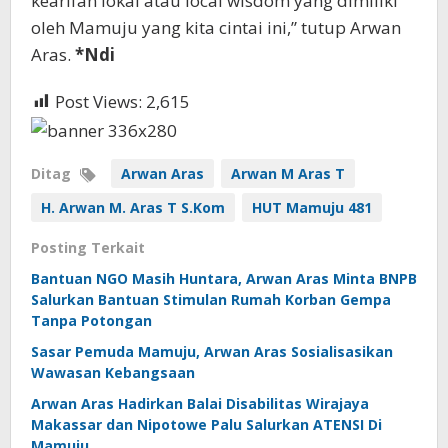
kearifan lokal atau local wisdom yang dimiliki
oleh Mamuju yang kita cintai ini,” tutup Arwan
Aras.
*Ndi
Post Views:
2,615
Ditag
Arwan Aras
Arwan M Aras T
H. Arwan M. Aras T S.Kom
HUT Mamuju 481
Posting Terkait
Bantuan NGO Masih Huntara, Arwan Aras Minta BNPB
Salurkan Bantuan Stimulan Rumah Korban Gempa
Tanpa Potongan
Sasar Pemuda Mamuju, Arwan Aras Sosialisasikan
Wawasan Kebangsaan
Arwan Aras Hadirkan Balai Disabilitas Wirajaya
Makassar dan Nipotowe Palu Salurkan ATENSI Di
Mamuju