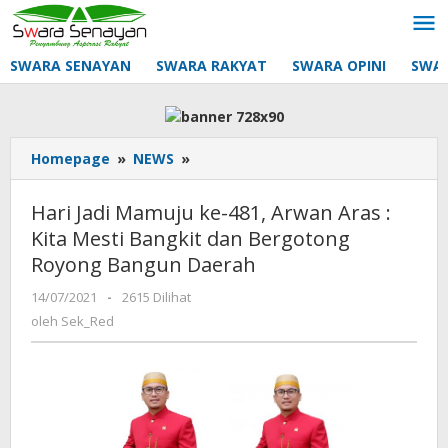
Lewati
ke
konten
SWARA SENAYAN
SWARA RAKYAT
SWARA OPINI
SWA
Hari
Homepage
»
NEWS
»
Jadi
Mamuju
Hari Jadi Mamuju ke-481, Arwan Aras :
ke-
Kita Mesti Bangkit dan Bergotong
481,
Royong Bangun Daerah
Arwan
Aras
oleh
14/07/2021
-
2615 Dilihat
:
Sek_Red
oleh
Sek_Red
Kita
Mesti
Bangkit
dan
Bergotong
Royong