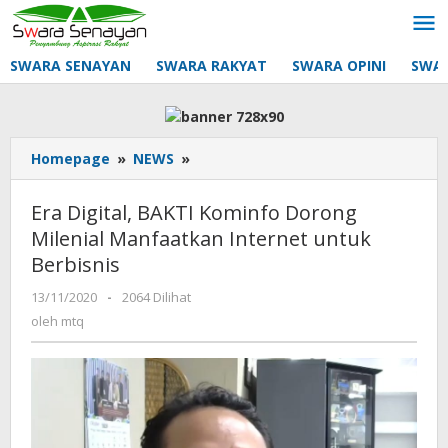
Lewati
ke
konten
SWARA SENAYAN
SWARA RAKYAT
SWARA OPINI
SWA
Era
Homepage
»
NEWS
»
Digital,
BAKTI
Era Digital, BAKTI Kominfo Dorong
Kominfo
Milenial Manfaatkan Internet untuk
Dorong
Berbisnis
Milenial
Manfaatkan
oleh
13/11/2020
-
2064 Dilihat
Internet
mtq
oleh
mtq
untuk
Berbisnis