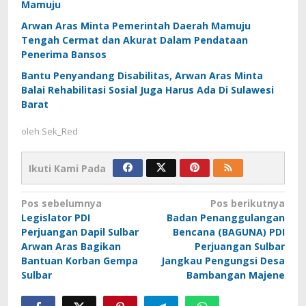
Mamuju
Arwan Aras Minta Pemerintah Daerah Mamuju
Tengah Cermat dan Akurat Dalam Pendataan
Penerima Bansos
Bantu Penyandang Disabilitas, Arwan Aras Minta
Balai Rehabilitasi Sosial Juga Harus Ada Di Sulawesi
Barat
oleh
Sek_Red
Ikuti Kami Pada
Navigasi
Pos sebelumnya
Pos berikutnya
Legislator PDI
Badan Penanggulangan
pos
Perjuangan Dapil Sulbar
Bencana (BAGUNA) PDI
Arwan Aras Bagikan
Perjuangan Sulbar
Bantuan Korban Gempa
Jangkau Pengungsi Desa
Sulbar
Bambangan Majene