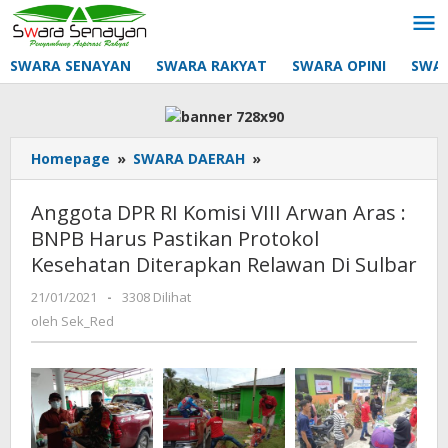
Lewati
ke
konten
SWARA SENAYAN
SWARA RAKYAT
SWARA OPINI
SWA
Anggota
Homepage
»
SWARA DAERAH
»
DPR
RI
Anggota DPR RI Komisi VIII Arwan Aras :
Komisi
BNPB Harus Pastikan Protokol
VIII
Kesehatan Diterapkan Relawan Di Sulbar
Arwan
Aras
oleh
21/01/2021
-
3308 Dilihat
:
Sek_Red
oleh
Sek_Red
BNPB
Harus
Pastikan
Protokol
Kesehatan
Diterapkan