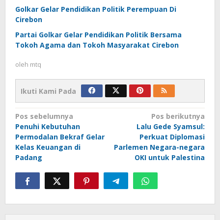
Golkar Gelar Pendidikan Politik Perempuan Di
Cirebon
Partai Golkar Gelar Pendidikan Politik Bersama
Tokoh Agama dan Tokoh Masyarakat Cirebon
oleh
mtq
Ikuti Kami Pada
Navigasi
Pos sebelumnya
Pos berikutnya
Penuhi Kebutuhan
Lalu Gede Syamsul:
pos
Permodalan Bekraf Gelar
Perkuat Diplomasi
Kelas Keuangan di
Parlemen Negara-negara
Padang
OKI untuk Palestina