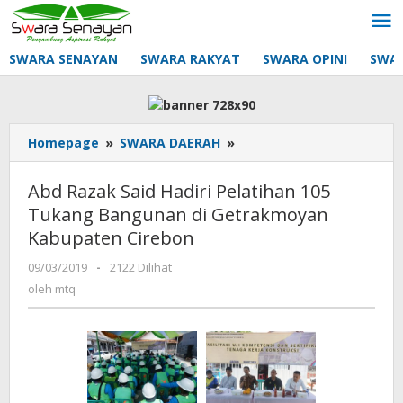
Lewati
ke
konten
SWARA SENAYAN
SWARA RAKYAT
SWARA OPINI
SWA
Abd
Homepage
»
SWARA DAERAH
»
Razak
Said
Abd Razak Said Hadiri Pelatihan 105
Hadiri
Tukang Bangunan di Getrakmoyan
Pelatihan
Kabupaten Cirebon
105
Tukang
oleh
09/03/2019
-
2122 Dilihat
Bangunan
mtq
oleh
mtq
di
Getrakmoyan
Kabupaten
Cirebon