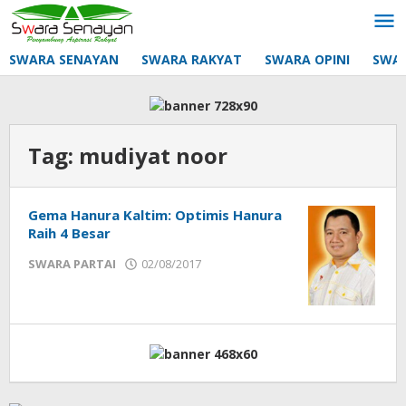
Lewati
ke
konten
SWARA SENAYAN
SWARA RAKYAT
SWARA OPINI
SWA
Tag:
mudiyat noor
Gema Hanura Kaltim: Optimis Hanura
Raih 4 Besar
oleh
SWARA PARTAI
02/08/2017
mtq