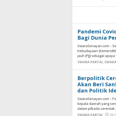
Pandemi Covi
Bagi Dunia Pe
SwaraSenayan.com – Sej
Kebudayaan (Kemendikb
jauh (PJJ) sebagai upay
SWARA PARTAI
,
SWARA
Berpolitik Ce
Akan Beri San
dan Politik Id
SwaraSenayan.com – Par
kepala daerah yang seng
dalam pilkada serentak 
SWARA PARTAI
03/