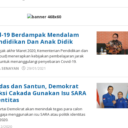
Sek_Red
d-19 Berdampak Mendalam
ndidikan Dan Anak Didik
ak akhir Maret 2020, Kementerian Pendidikan dan
ud) menerapkan kebijakan pembelajaran jarak
a untuk menanggulangi penyebaran Covid-19.
oleh
 SENAYAN
29/01/2021
Sek_Red
rdas dan Santun, Demokrat
ksi Cakada Gunakan Isu SARA
entitas
tai Demokrat akan menindak tegas para calon
aja menggunakan isu SARA atau politik identitas
2020.
oleh
12/2020