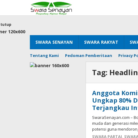
Lewati
ke
konten
tutup
SWARA SENAYAN
SWARA RAKYAT
SWA
Tentang Kami
Pedoman Pemberitaan
Privacy Po
Tag:
Headli
Anggota Komis
Ungkap 80% D
Terjangkau In
SwaraSenayan.com – Bon
muda dan generasi mile
potensi guna mendorong
SWARA PARTAI
,
SWARA