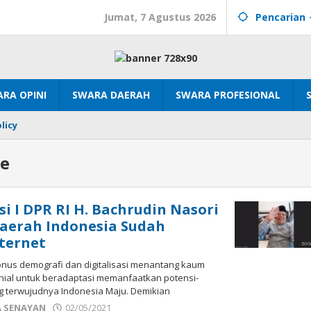
Jumat, 7 Agustus 2026
Pencarian
RA OPINI
SWARA DAERAH
SWARA PROFESIONAL
licy
ne
i I DPR RI H. Bachrudin Nasori
aerah Indonesia Sudah
ternet
us demografi dan digitalisasi menantang kaum
nial untuk beradaptasi memanfaatkan potensi-
 terwujudnya Indonesia Maju. Demikian
oleh
 SENAYAN
02/05/2021