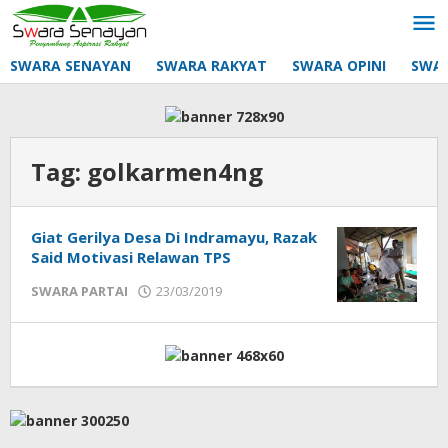
Lewati
ke
konten
SWARA SENAYAN
SWARA RAKYAT
SWARA OPINI
SWA
Tag:
golkarmen4ng
Giat Gerilya Desa Di Indramayu, Razak
Said Motivasi Relawan TPS
oleh
SWARA PARTAI
23/03/2019
mtq