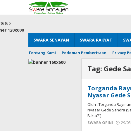
Lewati
ke
konten
tutup
SWARA SENAYAN
SWARA RAKYAT
SWA
Tentang Kami
Pedoman Pemberitaan
Privacy Po
Tag:
Gede S
Torganda Ra
Nyasar Gede 
Oleh : Torganda Raymun
Nyasar Gede Sandra (Seku
Fakta?”)
SWARA OPINI
29/05