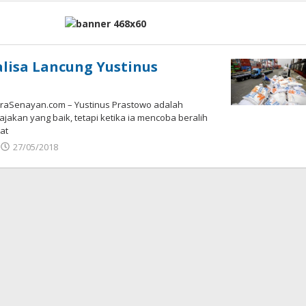
lisa Lancung Yustinus
raSenayan.com – Yustinus Prastowo adalah
akan yang baik, tetapi ketika ia mencoba beralih
at
oleh
27/05/2018
mtq