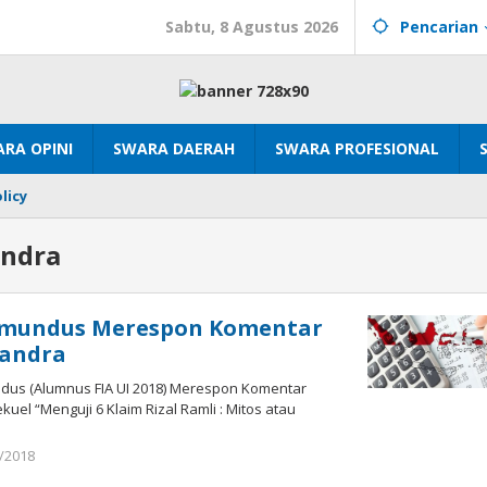
Sabtu, 8 Agustus 2026
Pencarian
RA OPINI
SWARA DAERAH
SWARA PROFESIONAL
licy
andra
ymundus Merespon Komentar
Sandra
dus (Alumnus FIA UI 2018) Merespon Komentar
el “Menguji 6 Klaim Rizal Ramli : Mitos atau
oleh
/2018
mtq