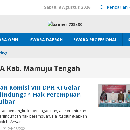
Sabtu, 8 Agustus 2026
Pencarian
RA OPINI
SWARA DAERAH
SWARA PROFESIONAL
licy
A Kab. Mamuju Tengah
n Komisi VIII DPR RI Gelar
erlindungan Hak Perempuan
ulbar
eran pemangku kepentingan sangat menentukan
erlindungan hak perempuan. Hal itu diungkapkan
pak H. Arwan
oleh
24/06/2021