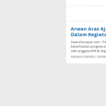
Arwan Aras Aj
Dalam Kegia
SwaraSenayan.com – P
keberhasilan program p
oleh anggota DPR RI, Ba
SWARA DAERAH
,
SWAR