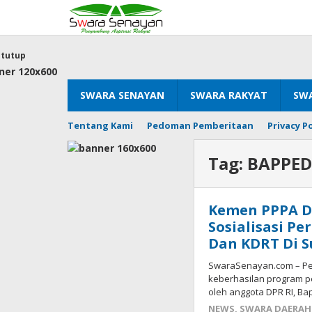
Lewati
ke
konten
tutup
SWARA SENAYAN
SWARA RAKYAT
SWA
Tentang Kami
Pedoman Pemberitaan
Privacy Po
Tag:
BAPPED
Kemen PPPA Da
Sosialisasi P
Dan KDRT Di S
SwaraSenayan.com – P
keberhasilan program p
oleh anggota DPR RI, Ba
NEWS
,
SWARA DAERAH