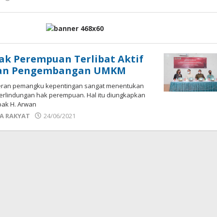
Sek_Red
ak Perempuan Terlibat Aktif
tan Pengembangan UMKM
eran pemangku kepentingan sangat menentukan
erlindungan hak perempuan. Hal itu diungkapkan
pak H. Arwan
oleh
A RAKYAT
24/06/2021
Sek_Red