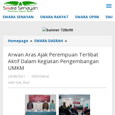
Lewati
ke
konten
SWARA SENAYAN
SWARA RAKYAT
SWARA OPINI
SWA
Arwan
Homepage
»
SWARA DAERAH
»
Aras
Ajak
Arwan Aras Ajak Perempuan Terlibat
Perempuan
Aktif Dalam Kegiatan Pengembangan
Terlibat
UMKM
Aktif
Dalam
oleh
24/06/2021
-
2930 Dilihat
Kegiatan
Sek_Red
oleh
Sek_Red
Pengembangan
UMKM