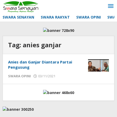
Lewati
ke
konten
SWARA SENAYAN
SWARA RAKYAT
SWARA OPINI
SWA
Tag:
anies ganjar
Anies dan Ganjar Diantara Partai
Pengusung
oleh
SWARA OPINI
03/11/2021
mtq