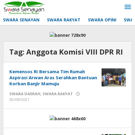
Lewati
ke
konten
SWARA SENAYAN
SWARA RAKYAT
SWARA OPINI
SWA
Tag:
Anggota Komisi VIII DPR RI
Kemensos RI Bersama Tim Rumah
Aspirasi Arwan Aras Serahkan Bantuan
Korban Banjir Mamuju
SWARA DAERAH
,
SWARA RAKYAT
oleh
05/09/2021
Sek_Red