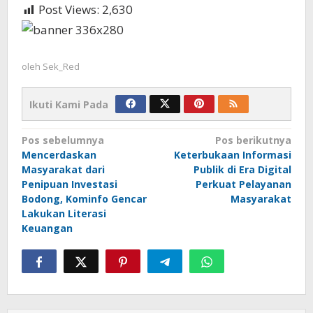
Post Views:
2,630
oleh
Sek_Red
Ikuti Kami Pada
Navigasi
Pos sebelumnya
Pos berikutnya
Mencerdaskan
Keterbukaan Informasi
pos
Masyarakat dari
Publik di Era Digital
Penipuan Investasi
Perkuat Pelayanan
Bodong, Kominfo Gencar
Masyarakat
Lakukan Literasi
Keuangan