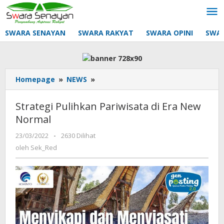
Lewati
ke
konten
SWARA SENAYAN
SWARA RAKYAT
SWARA OPINI
SWA
Strategi
Homepage
»
NEWS
»
Pulihkan
Pariwisata
Strategi Pulihkan Pariwisata di Era New
di
Normal
Era
New
oleh
23/03/2022
-
2630 Dilihat
Normal
Sek_Red
oleh
Sek_Red