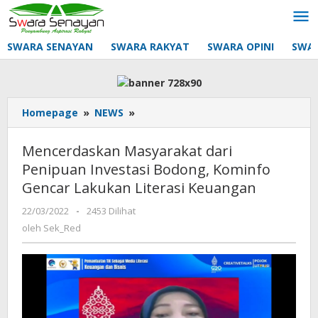
Lewati
ke
konten
SWARA SENAYAN
SWARA RAKYAT
SWARA OPINI
SWA
Mencerdaskan
Homepage
»
NEWS
»
Masyarakat
dari
Mencerdaskan Masyarakat dari
Penipuan
Penipuan Investasi Bodong, Kominfo
Investasi
Gencar Lakukan Literasi Keuangan
Bodong,
Kominfo
oleh
22/03/2022
-
2453 Dilihat
Gencar
Sek_Red
oleh
Sek_Red
Lakukan
Literasi
Keuangan