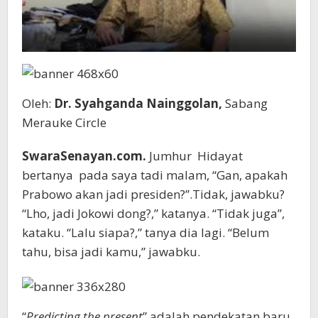
Oleh:
Dr. Syahganda Nainggolan,
Sabang
Merauke Circle
SwaraSenayan.com.
Jumhur Hidayat
bertanya pada saya tadi malam, “Gan, apakah
Prabowo akan jadi presiden?”.Tidak, jawabku?
“Lho, jadi Jokowi dong?,” katanya. “Tidak juga”,
kataku. “Lalu siapa?,” tanya dia lagi. “Belum
tahu, bisa jadi kamu,” jawabku.
“
Predicting
the present
” adalah pendekatan baru,