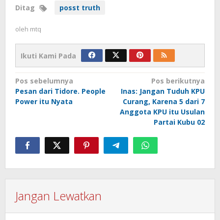
Ditag
posst truth
oleh
mtq
Ikuti Kami Pada
Navigasi
Pos sebelumnya
Pos berikutnya
Pesan dari Tidore. People
Inas: Jangan Tuduh KPU
pos
Power itu Nyata
Curang, Karena 5 dari 7
Anggota KPU itu Usulan
Partai Kubu 02
Jangan Lewatkan