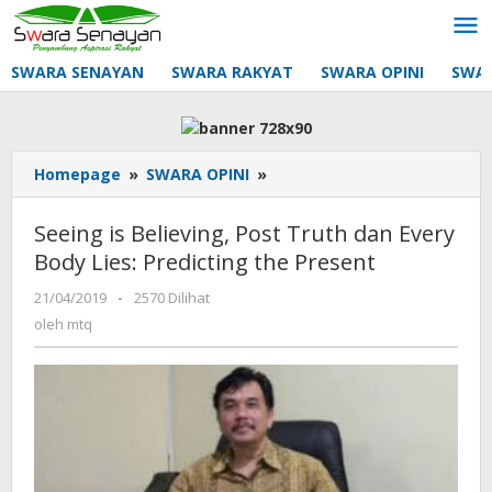
Lewati
ke
konten
SWARA SENAYAN
SWARA RAKYAT
SWARA OPINI
SWA
Seeing
Homepage
»
SWARA OPINI
»
is
Believing, Post
Seeing is Believing, Post Truth dan Every
Truth
Body Lies: Predicting the Present
dan
Every
oleh
21/04/2019
-
2570 Dilihat
Body
mtq
oleh
mtq
Lies:
Predicting
the
Present