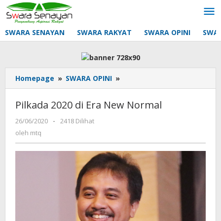
Lewati
ke
konten
SWARA SENAYAN
SWARA RAKYAT
SWARA OPINI
SWA
Pilkada
Homepage
»
SWARA OPINI
»
2020
di
Pilkada 2020 di Era New Normal
Era
New
oleh
26/06/2020
-
2418 Dilihat
mtq
Normal
oleh
mtq