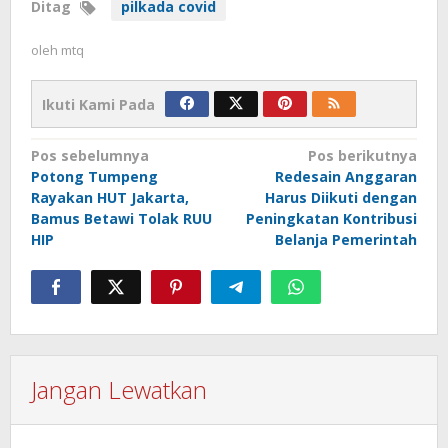
Ditag
pilkada covid
oleh
mtq
Ikuti Kami Pada
Navigasi
Pos sebelumnya
Pos berikutnya
Potong Tumpeng
Redesain Anggaran
pos
Rayakan HUT Jakarta,
Harus Diikuti dengan
Bamus Betawi Tolak RUU
Peningkatan Kontribusi
HIP
Belanja Pemerintah
Jangan Lewatkan