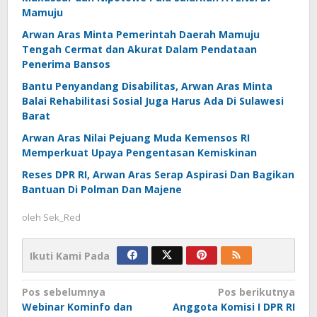
Mamuju
Arwan Aras Minta Pemerintah Daerah Mamuju
Tengah Cermat dan Akurat Dalam Pendataan
Penerima Bansos
Bantu Penyandang Disabilitas, Arwan Aras Minta
Balai Rehabilitasi Sosial Juga Harus Ada Di Sulawesi
Barat
Arwan Aras Nilai Pejuang Muda Kemensos RI
Memperkuat Upaya Pengentasan Kemiskinan
Reses DPR RI, Arwan Aras Serap Aspirasi Dan Bagikan
Bantuan Di Polman Dan Majene
oleh
Sek_Red
Ikuti Kami Pada
Navigasi
Pos sebelumnya
Pos berikutnya
Webinar Kominfo dan
Anggota Komisi I DPR RI
pos