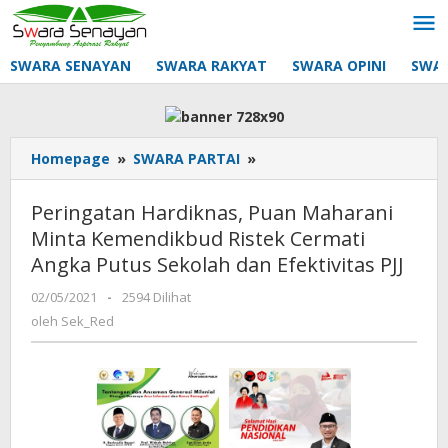
Lewati
ke
konten
SWARA SENAYAN
SWARA RAKYAT
SWARA OPINI
SWA
Peringatan
Homepage
»
SWARA PARTAI
»
Hardiknas,
Puan
Peringatan Hardiknas, Puan Maharani
Maharani
Minta Kemendikbud Ristek Cermati
Minta
Angka Putus Sekolah dan Efektivitas PJJ
Kemendikbud
Ristek
oleh
02/05/2021
-
2594 Dilihat
Cermati
Sek_Red
oleh
Sek_Red
Angka
Putus
Sekolah
dan
Efektivitas
PJJ