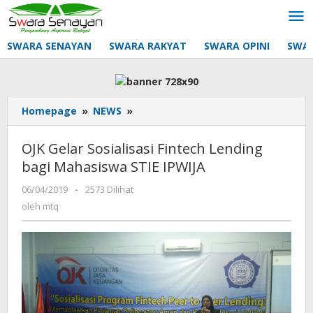
Lewati
ke
konten
SWARA SENAYAN
SWARA RAKYAT
SWARA OPINI
SWA
OJK
Homepage
»
NEWS
»
Gelar
Sosialisasi
OJK Gelar Sosialisasi Fintech Lending
Fintech
bagi Mahasiswa STIE IPWIJA
Lending
bagi
oleh
06/04/2019
-
2573 Dilihat
Mahasiswa
mtq
oleh
mtq
STIE
IPWIJA