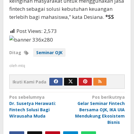
keinginan masyarakat untuk menggunakan jasa
fintech sebagai solusi kebutuhan keuangan
terlebih bagi mahasiswa,” kata Desiana.
*SS
Post Views:
2,573
Ditag
Seminar OJK
oleh
mtq
Ikuti Kami Pada
Navigasi
Pos sebelumnya
Pos berikutnya
Dr. Susetya Herawati:
Gelar Seminar Fintech
pos
Fintech Solusi Bagi
Bersama OJK, IKA UIA
Wirausaha Muda
Mendukung Ekosistem
Bisnis