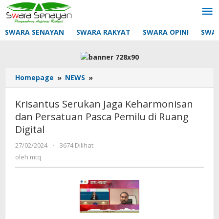
Lewati
ke
konten
SWARA SENAYAN
SWARA RAKYAT
SWARA OPINI
SWA
Krisantus
Homepage
»
NEWS
»
Serukan
Jaga
Krisantus Serukan Jaga Keharmonisan
Keharmonisan
dan Persatuan Pasca Pemilu di Ruang
dan
Digital
Persatuan
Pasca
oleh
27/02/2024
-
3674 Dilihat
Pemilu
mtq
oleh
mtq
di
Ruang
Digital